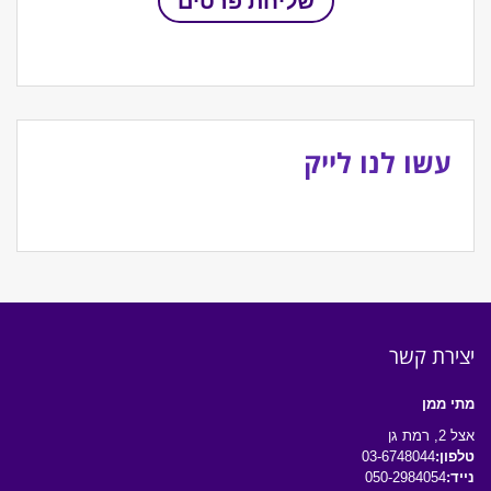
עשו לנו לייק
יצירת קשר
מתי ממן
אצל 2, רמת גן
טלפון:
03-6748044
נייד:
050-2984054