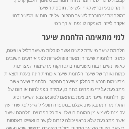
קבוצת שיער ישנו חומר מיוחד המורכב משומן וחלבון קרטין,
חומר טבעי ובריא לגוף ולשיער. תוספת השיער
“מולחמת”/מחוברת לשיער המקורי על ידי חום או מכשיר דמוי
אקדח לייזר ומעניקה לו נפח ואורך רצוי.
למי מתאימה הלחמת שיער
הלחמת שיער מיועדת לנשים אשר סובלות משיער דליל או פגום,
כמו כן הלחמות שיער הן מאוד פופולאריות לפני אירועים חשובים
כאשר נשים רבות מעוניינות בתסרוקות מרשימות המצריכות
כמות ואורך של שיער. הלחמת שיער איכותית הינה בעלת תוצאות
מרשימות הנראות כחלק משיערך המקורי. הלחמת שיער אשר
מתבצעת על ידי מומחים בתחום, עמידה בפני לחות או חום של
פן. הלחמת שיער מבוצעת בהתאם לסוג או צבע השיער וסוג
ההלחמה המתבקשת. אצלנו במספרה תוכלי להגיע לפגישת ייעוץ
על מנת לשמוע מן המומחים שלנו את כל הפרטים. הלחמת שיער
אשר מתבצעת שלא כראוי יכולה לגרום לקשרים ואפילו ראסטות
בשיער, קצוות השיער המקורי יכולות להיהרס בטיפול שלא נעשה