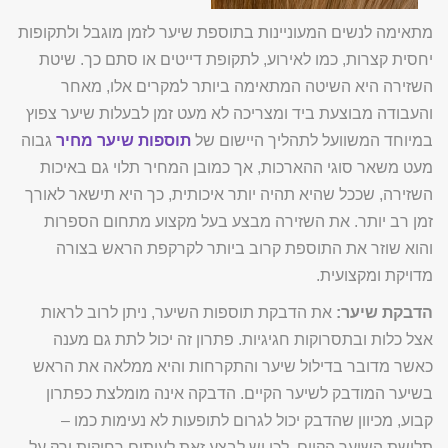
מתאימה לנשים המעוניינות בתוספת שיער לזמן מוגבל ולתקופות
יחסית קצרות, כמו לאירוע, לתקופת דייטים או סתם כך. שיטת
השזירה היא השיטה המתאימה ביותר למקרים אלו, מאחר
והעבודה מבוצעת ביד ומצריכה לא מעט זמן לבעלות שיער צפוץ
במיוחד המשוועל לתהליך היישום של
תוספות שיער מחיר
גבוה
מעט משאר סוגי ההארכות, אך כמובן המחיר תלוי גם באיכות
השזירה, שככל שהיא תהיה יותר איכותית, כך היא תישאר לאורך
זמן רב יותר. את השזירה מבצע בעל מקצוע מתחום הספרות
והוא שוזר את התוספת קרוב ביותר לקרקפת הראש בצורה
מדויקת ומקצועית.
הדבקת שיער:
את הדבקת תוספות השיער, ניתן לרוב לראות
אצל כלות ובתסרוקות חגיגיות. פתרון זה יכול לתת גם מענה
כאשר מדובר בדילול שיער והתקרחות והיא ממלאה את הראש
בשיער המודבק לשיער הקיים. הדבקה אינה מומלצת כפתרון
קבוע, מכיוון שהדבק יכול לגרום לתופעות לא נעימות כמו –
תלישת השיער הקיים, לכן יש לבצע זאת לעיתים רחוקות ורק על