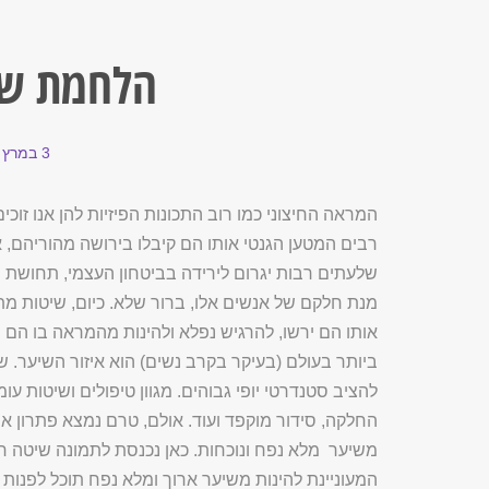
הלחמת שי
3 במרץ 2016
המראה החיצוני כמו רוב התכונות הפיזיות להן אנו זוכ
רבים המטען הגנטי אותו הם קיבלו בירושה מהוריהם, אי
שלעתים רבות יגרום לירידה בביטחון העצמי, תחושת ני
מנת חלקם של אנשים אלו, ברור שלא. כיום, שיטות מ
אותו הם ירשו, להרגיש נפלא ולהינות מהמראה בו הם 
ביותר בעולם (בעיקר בקרב נשים) הוא איזור השיער. שי
להציב סטנדרטי יופי גבוהים. מגוון טיפולים ושיטות עו
החלקה, סידור מוקפד ועוד. אולם, טרם נמצא פתרון איכ
משיער מלא נפח ונוכחות. כאן נכנסת לתמונה שיטה 
המעוניינת להינות משיער ארוך ומלא נפח תוכל לפנו