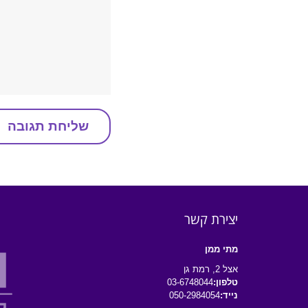
יצירת קשר
מתי ממן
אצל 2, רמת גן
טלפון:
03-6748044
נייד:
050-2984054