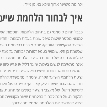
ולהינות משיער ארוך ומלא באופן מיידי.
איך לבחור הלחמת שיער
כבכל תחום קוסמטי גם בתחום הלחמות ותוספות השיע
למצוא מספר שיטות טיפל שונות בעלות תכונות ייחודי
השיער המקצועית הוותיקה יותר מוכרת כהלחמת השי
שכשמה כן היא שימוש בטמפרטורות גבוהות על מנת ל
להלחמה טובה של תוספת השיער. הלחמה חמה ברבו
אינה מתאימה לנשים בעלות שיער דליל או פגיע כיוון 
בטמפרטורות גבוהות והחשש הוא ששיערם יפגע. עבור
שיטת הלחמת השיער הקרה. שיטה זו מאפשרת להלחי
החדש גם עבור שיער דליל, קצר ואף פגיע. טיפול הל
ל”טיפול הדגל” של מעצבי השיער בשנים האחרונות. גם
הלקוחות. על מנת לבחור בהלחמת שיער מקצועית המתא
שידע להתאים את ההלחמה המתאימה עבורך.