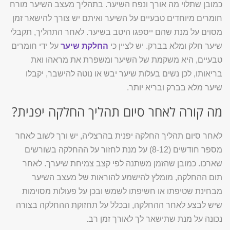
כמובן שתלוי מה אורך ונפח השיער. בתהליך מעצב השיער מורח
חומרים מיוחדים טבעיים על השיער ואיתם יש צורך להישאר זמן
מסוים על מנת שהם ייספגו היטב בשיער. לאחר התהליך, תקבלי
שיער חלק ומלא בברק. יש לציין כי
החלקת שיער
על ידי חומרים
טבעיים, היא משקמת של השיער ומשפרת את מראהו ואת
בריאותו, לכן נשים בעלות שיער יבש או נוטה להישבר, יקבלו
שיער מלא בברק ובריא יותר.
מה קורה לאחר סיום תהליך החלקה יפנית?
לאחר סיום תהליך החלקה יפנית בהרצליה, יש ורך לשוב לאחר
מספר חודשים (8-12) על מנת לחזור על ההחלקה בשורשים
שארכו. כמובן שהזמן משתנה לפי קצב צמיחת שיערך. לאחר
תום ההחלקה, מומלץ להישמע להוראות של מעצב השיער
מבחינת שטיפתו או חשיפתו לשמש ובכן על פעולות מסוימות
שיש לבצע לאחר ההחלקה, ובכלל על תחזוקת ההחלקה בצורה
נכונה על מנת שתישאר לך לאורך זמן רב.